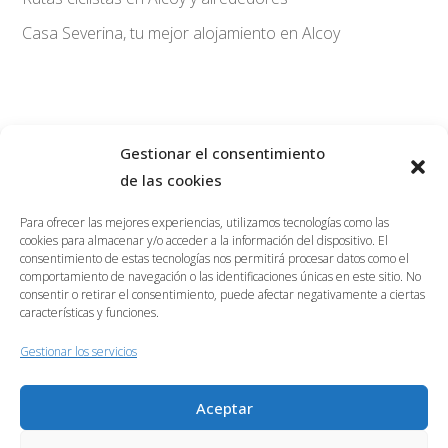
Casa Severina, tu mejor alojamiento en Alcoy
Gestionar el consentimiento
de las cookies
savoy@hostalsavoy.com
965547272
Para ofrecer las mejores experiencias, utilizamos tecnologías como las
656323488
cookies para almacenar y/o acceder a la información del dispositivo. El
consentimiento de estas tecnologías nos permitirá procesar datos como el
BLOG
comportamiento de navegación o las identificaciones únicas en este sitio. No
consentir o retirar el consentimiento, puede afectar negativamente a ciertas
RESERVAR
características y funciones.
Gestionar los servicios
Carrer Casa Blanca, 26, 03801, Alcoi (Alacant)
Aceptar
© 2018 Copyright Hostal Savoy |
Política de Privacidad
|