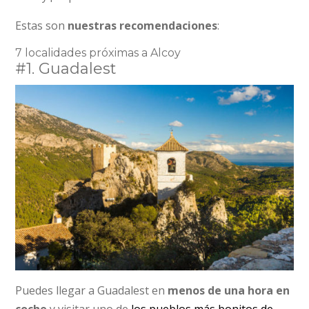
Estas son
nuestras recomendaciones
:
7 localidades próximas a Alcoy
#1. Guadalest
Puedes llegar a Guadalest en
menos de una hora en
coche
y visitar uno de
los pueblos más bonitos de