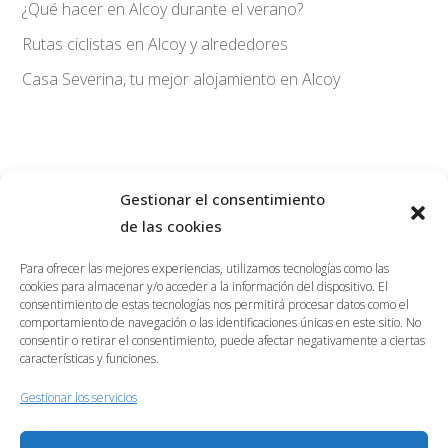
¿Qué hacer en Alcoy durante el verano?
Rutas ciclistas en Alcoy y alrededores
Casa Severina, tu mejor alojamiento en Alcoy
Gestionar el consentimiento
de las cookies
savoy@hostalsavoy.com
965547272
Para ofrecer las mejores experiencias, utilizamos tecnologías como las
656323488
cookies para almacenar y/o acceder a la información del dispositivo. El
consentimiento de estas tecnologías nos permitirá procesar datos como el
BLOG
comportamiento de navegación o las identificaciones únicas en este sitio. No
consentir o retirar el consentimiento, puede afectar negativamente a ciertas
RESERVAR
características y funciones.
Gestionar los servicios
Carrer Casa Blanca, 26, 03801, Alcoi (Alacant)