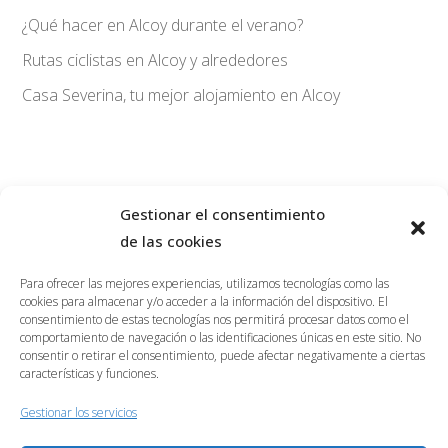
¿Qué hacer en Alcoy durante el verano?
Rutas ciclistas en Alcoy y alrededores
Casa Severina, tu mejor alojamiento en Alcoy
Gestionar el consentimiento
de las cookies
savoy@hostalsavoy.com
965547272
Para ofrecer las mejores experiencias, utilizamos tecnologías como las
656323488
cookies para almacenar y/o acceder a la información del dispositivo. El
consentimiento de estas tecnologías nos permitirá procesar datos como el
BLOG
comportamiento de navegación o las identificaciones únicas en este sitio. No
consentir o retirar el consentimiento, puede afectar negativamente a ciertas
RESERVAR
características y funciones.
Gestionar los servicios
Carrer Casa Blanca, 26, 03801, Alcoi (Alacant)