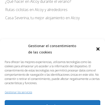
¿Qué hacer en Alcoy durante el verano?
Rutas ciclistas en Alcoy y alrededores
Casa Severina, tu mejor alojamiento en Alcoy
Gestionar el consentimiento
de las cookies
savoy@hostalsavoy.com
965547272
Para ofrecer las mejores experiencias, utilizamos tecnologías como las
656323488
cookies para almacenar y/o acceder a la información del dispositivo. El
consentimiento de estas tecnologías nos permitirá procesar datos como el
BLOG
comportamiento de navegación o las identificaciones únicas en este sitio. No
consentir o retirar el consentimiento, puede afectar negativamente a ciertas
RESERVAR
características y funciones.
Gestionar los servicios
Carrer Casa Blanca, 26, 03801, Alcoi (Alacant)